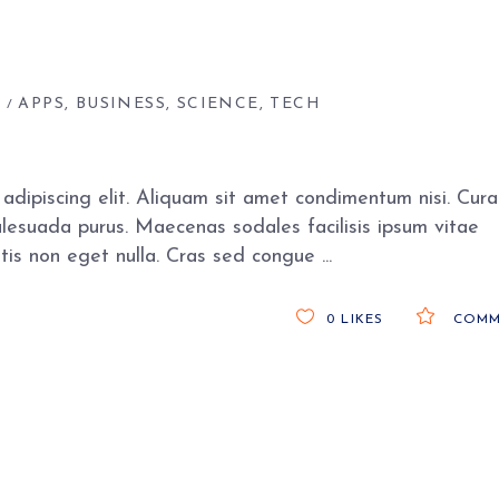
S
APPS
BUSINESS
SCIENCE
TECH
adipiscing elit. Aliquam sit amet condimentum nisi. Cura
alesuada purus. Maecenas sodales facilisis ipsum vitae
gittis non eget nulla. Cras sed congue
0
LIKES
COMM