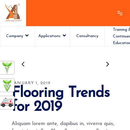
Training 
Company
Applications
Consultancy
Continue
Educatio
ashamedical
JANUARY 1, 2019
Flooring Trends
for 2019
Aliquam lorem ante, dapibus in, viverra quis,