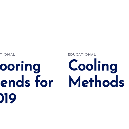
TIONAL
EDUCATIONAL
looring
Cooling
rends for
Methods
019