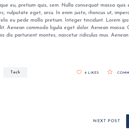
esque eu, pretium quis, sem. Nulla consequat massa quis 
ec, vulputate eget, arcu. In enim justo, rhoncus ut, imper
felis eu pede mollis pretium. Integer tincidunt. Lorem ip
 elit. Aenean commodo ligula eget dolor. Aenean massa.
s dis parturient montes, nascetur ridiculus mus. Aenean
Tech
6
LIKES
COMM
NEXT POST