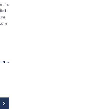
enim.
diet
sum
 Cum
ENTS